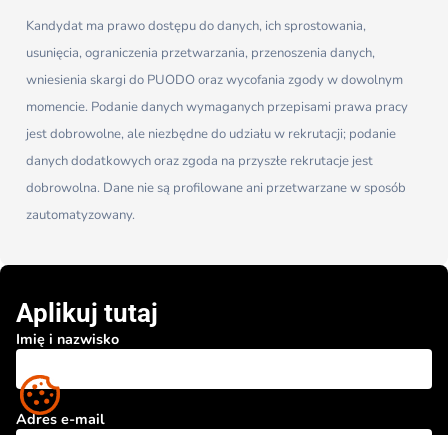
Kandydat ma prawo dostępu do danych, ich sprostowania,
usunięcia, ograniczenia przetwarzania, przenoszenia danych,
wniesienia skargi do PUODO oraz wycofania zgody w dowolnym
momencie. Podanie danych wymaganych przepisami prawa pracy
jest dobrowolne, ale niezbędne do udziału w rekrutacji; podanie
danych dodatkowych oraz zgoda na przyszłe rekrutacje jest
dobrowolna.
Dane nie są profilowane ani przetwarzane w sposób
zautomatyzowany.
Aplikuj tutaj
Imię i nazwisko
Adres e-mail