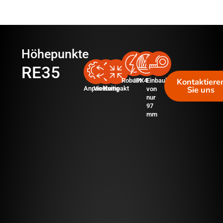
Höhepunkte
RE35
Kontaktiere
Robust
IPX4
Einbaulänge
Sie uns
Anpassbar
Vielseitig
Kompakt
von
nur
97
mm