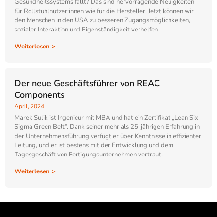
Gesundheitssystems fällt? Das sind hervorragende Neuigkeiten
für Rollstuhlnutzer:innen wie für die Hersteller. Jetzt können wir
den Menschen in den USA zu besseren Zugangsmöglichkeiten,
sozialer Interaktion und Eigenständigkeit verhelfen.
Weiterlesen >
Der neue Geschäftsführer von REAC
Components
April, 2024
Marek Sulik ist Ingenieur mit MBA und hat ein Zertifikat „Lean Six
Sigma Green Belt“. Dank seiner mehr als 25-jährigen Erfahrung in
der Unternehmensführung verfügt er über Kenntnisse in effizienter
Leitung, und er ist bestens mit der Entwicklung und dem
Tagesgeschäft von Fertigungsunternehmen vertraut.
Weiterlesen >