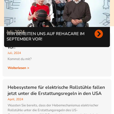
Juli, 2024
WIR BEREITEN UNS AUF REHACARE IM
SEPTEMBER VOR!
Wir bereiten uns auf Rehacare im September
vor!
Juli, 2024
Kommst du mit?
Weiterlesen >
Hebesysteme für elektrische Rollstühle fallen
jetzt unter die Erstattungsregeln in den USA
April, 2024
Wussten Sie bereits, dass der Hebemechanismus elektrischer
Rollstühle unter die Erstattungsregeln des US-