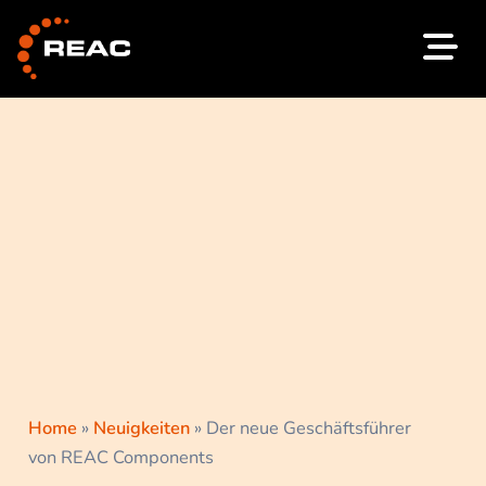
Zum
Inhalt
springen
Home
»
Neuigkeiten
»
Der neue Geschäftsführer
von REAC Components