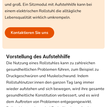
und
groß
.
Ein
Sitzmodul
mit
Aufstehhilfe
kann
bei
einem
elektrischen
Rollstuhl
die
alltägliche
Lebensqualität
wirklich
umkrempeln
.
Kontaktieren Sie uns
Vorstellung des Aufstehhilfe
Die
Nutzung
eines
Rollstuhles
kann
zu
zahlreichen
gesundheitlichen
Problemen
führen
,
zum
Beispiel
zu
Druckgeschwüren
und
Muskelschwund
.
Indem
Rollstuhlnutzer:innen
den
ganzen
Tag lang
immer
wieder
aufstehen
und
sich
bewegen
,
wird
ihre
gesamte
gesundheitliche
Konstitution
verbessert
, und es
wird
dem
Auftreten
von
Problemen
entgegengewirkt
.