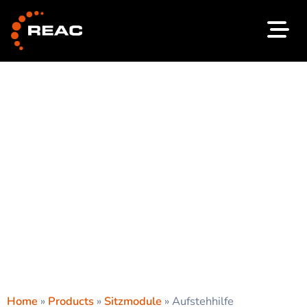
Zum
Inhalt
springen
Home
»
Products
»
Sitzmodule
»
Aufstehhilfe